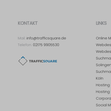
KONTAKT
LINKS
Mail:
info@trafficsquare.de
Online M
Telefon:
02175 9905530
Webdesi
Webdesi
Suchmas
Solinge
Suchmas
Köln
Hosting 
Hosting 
Corpora
Social M